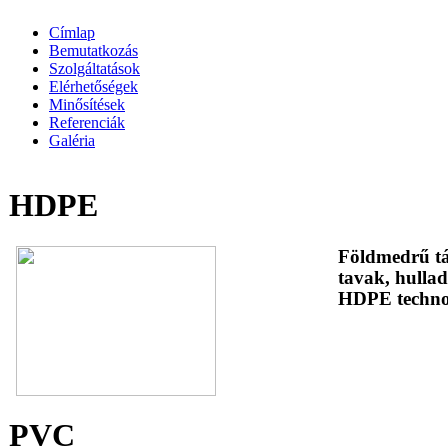
Címlap
Bemutatkozás
Szolgáltatások
Elérhetőségek
Minősítések
Referenciák
Galéria
HDPE
Földmedrű tá
tavak, hullad
HDPE techno
PVC